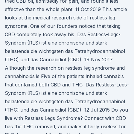
tried CBD oil, admittedly for pain, and found it less
effective than the whole plant. 11 Oct 2019 This article
looks at the medical research side of restless leg
syndrome. One of our founders noticed that taking
CBD completely took away his Das Restless-Legs-
Syndrom (RLS) ist eine chronische und stark
belastende die wichtigsten das Tetrahydrocannabinol
(THC) und das Cannabidiol (CBD) 19 Nov 2017
Although the research on restless leg syndrome and
cannabinoids is Five of the patients inhaled cannabis
that contained both CBD and THC Das Restless-Legs-
Syndrom (RLS) ist eine chronische und stark
belastende die wichtigsten das Tetrahydrocannabinol
(THC) und das Cannabidiol (CBD) 12 Jul 2015 Do you
live with Restless Legs Syndrome? Connect with CBD
has the THC removed, and makes it fairly useless for