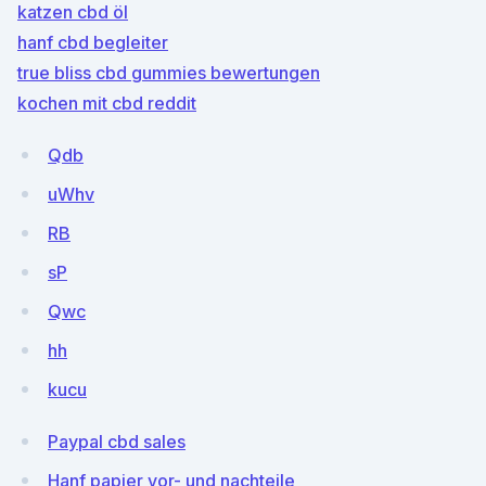
katzen cbd öl
hanf cbd begleiter
true bliss cbd gummies bewertungen
kochen mit cbd reddit
Qdb
uWhv
RB
sP
Qwc
hh
kucu
Paypal cbd sales
Hanf papier vor- und nachteile