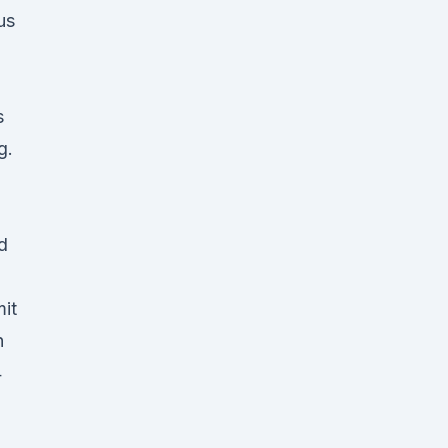
us
s
g.
d
it
n
4