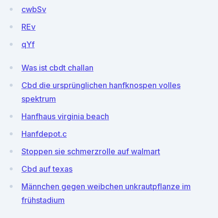
cwbSv
REv
qYf
Was ist cbdt challan
Cbd die ursprünglichen hanfknospen volles
spektrum
Hanfhaus virginia beach
Hanfdepot.c
Stoppen sie schmerzrolle auf walmart
Cbd auf texas
Männchen gegen weibchen unkrautpflanze im
frühstadium