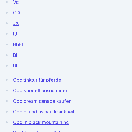
Vc
CiX
JX
tJ
HhEl
BH
UI
Cbd tinktur für pferde
Cbd knödelhausnummer
Cbd cream canada kaufen
Cbd öl und hs hautkrankheit
Cbd in black mountain nc